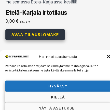
Etelä-Karjala irtotilaus
0,00
€
sis. alv
AVAA TILAUSLOMAKE
Hallinnoi suostumusta
© 2026
MURSKE.NET
Ylös
↑
Parhaan kokemuksen tarjoamiseksi käytämme teknologioita, kuten
evästeitä, tallentaaksemme ja/tai käyttääksemme laitetietoja.
Murske.net Suomi Oy:n toimitusehdot ja
rekisteriseloste
HYVÄKSY
KIELLÄ
NÄYTÄ ASETUKSET