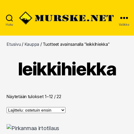
Haku
Valikko
MURSKE.NET
Etusivu
/
Kauppa
/ Tuotteet avainsanalla “leikkihiekka”
leikkihiekka
Suosituimmat
Näytetään tulokset 1–12 / 22
ensin