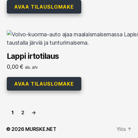
AVAA TILAUSLOMAKE
Lappi irtotilaus
0,00
€
sis. alv
AVAA TILAUSLOMAKE
1
2
→
© 2026
MURSKE.NET
Ylös
↑