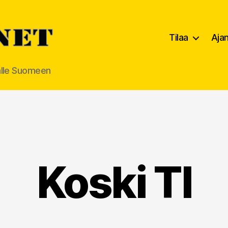
Tilaa
Aja
alle Suomeen
Koski Tl