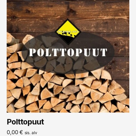
Polttopuut
0,00
€
sis. alv