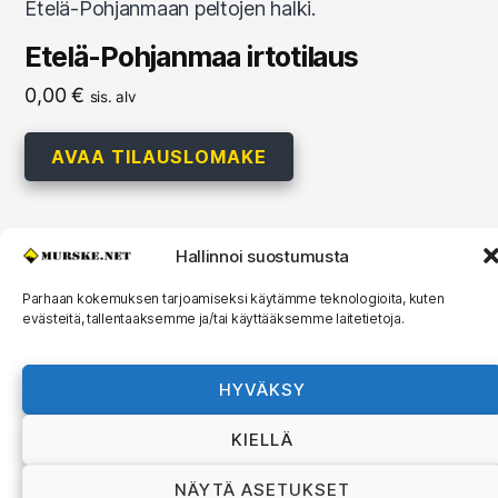
Etelä-Pohjanmaa irtotilaus
0,00
€
sis. alv
AVAA TILAUSLOMAKE
Hallinnoi suostumusta
© 2026
MURSKE.NET
Ylös
↑
Parhaan kokemuksen tarjoamiseksi käytämme teknologioita, kuten
evästeitä, tallentaaksemme ja/tai käyttääksemme laitetietoja.
Murske.net Suomi Oy:n toimitusehdot ja
rekisteriseloste
HYVÄKSY
KIELLÄ
NÄYTÄ ASETUKSET