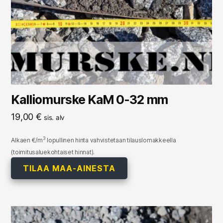
Kalliomurske KaM 0-32 mm
19,00
€
sis. alv
3
Alkaen €/m
lopullinen hinta vahvistetaan tilauslomakkeella
(toimitusaluekohtaiset hinnat).
TILAA MAA-AINESTA