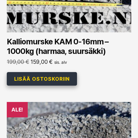
Kalliomurske KAM 0-16mm –
1000kg (harmaa, suursäkki)
Alkuperäinen
Nykyinen
199,00
€
159,00
€
sis. alv
hinta
hinta
oli:
on:
LISÄÄ OSTOSKORIIN
199,00 €.
159,00 €.
ALE!