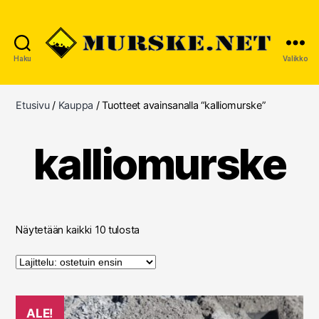
Haku
Valikko
MURSKE.NET
Etusivu
/
Kauppa
/ Tuotteet avainsanalla “kalliomurske”
kalliomurske
Suosituimmat
Näytetään kaikki 10 tulosta
ensin
ALE!