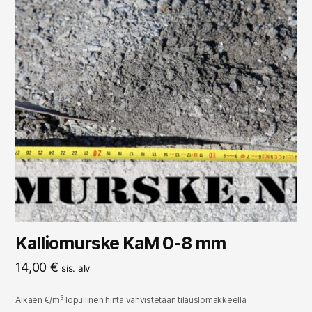
Kalliomurske KaM 0-8 mm
14,00
€
sis. alv
3
Alkaen €/m
lopullinen hinta vahvistetaan tilauslomakkeella