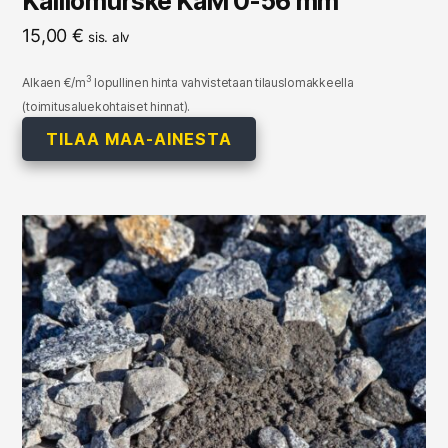
Kalliomurske KaM 0-56 mm
15,00
€
sis. alv
3
Alkaen €/m
lopullinen hinta vahvistetaan tilauslomakkeella
(toimitusaluekohtaiset hinnat).
TILAA MAA-AINESTA