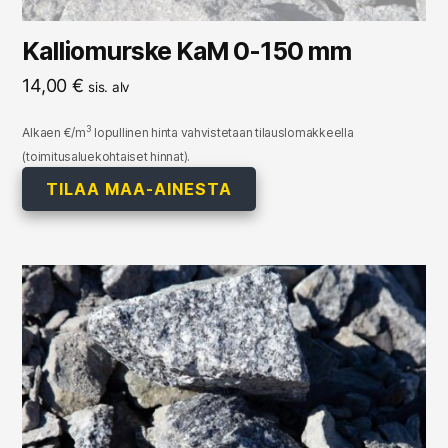
Kalliomurske KaM 0-150 mm
14,00
€
sis. alv
3
Alkaen €/m
lopullinen hinta vahvistetaan tilauslomakkeella
(toimitusaluekohtaiset hinnat).
TILAA MAA-AINESTA