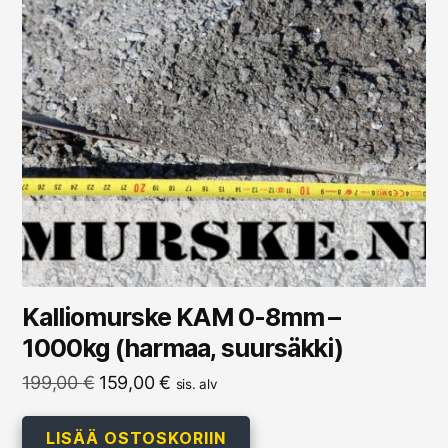
Kalliomurske KAM 0-8mm –
1000kg (harmaa, suursäkki)
Alkuperäinen
Nykyinen
199,00
€
159,00
€
sis. alv
hinta
hinta
oli:
on:
LISÄÄ OSTOSKORIIN