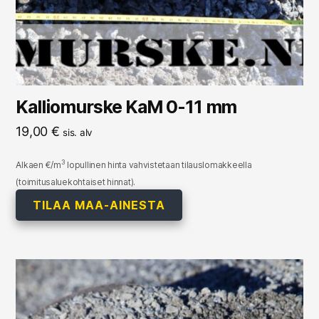
Kalliomurske KaM 0-11 mm
19,00
€
sis. alv
3
Alkaen €/m
lopullinen hinta vahvistetaan tilauslomakkeella
(toimitusaluekohtaiset hinnat).
TILAA MAA-AINESTA