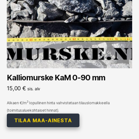
Kalliomurske KaM 0-90 mm
15,00
€
sis. alv
3
Alkaen €/m
lopullinen hinta vahvistetaan tilauslomakkeella
(toimitusaluekohtaiset hinnat).
TILAA MAA-AINESTA