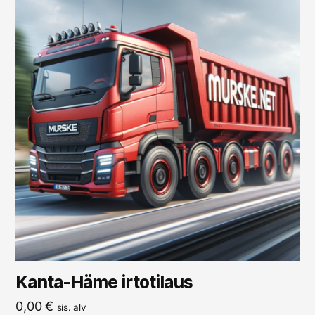
Kanta-Häme irtotilaus
0,00
€
sis. alv