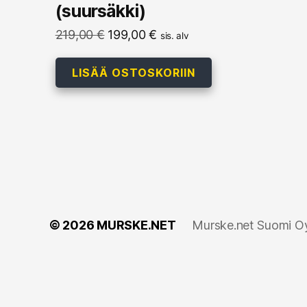
(suursäkki)
Alkuperäinen
Nykyinen
219,00
€
199,00
€
sis. alv
hinta
hinta
oli:
on:
LISÄÄ OSTOSKORIIN
219,00 €.
199,00 €.
© 2026
MURSKE.NET
Murske.net Suomi Oy: