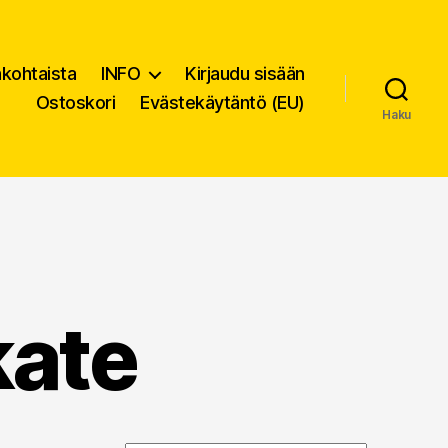
nkohtaista
INFO
Kirjaudu sisään
Ostoskori
Evästekäytäntö (EU)
Haku
kate