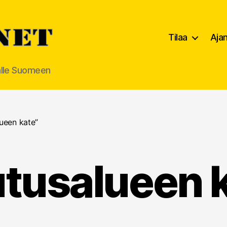
Tilaa
Aja
alle Suomeen
lueen kate”
utusalueen 