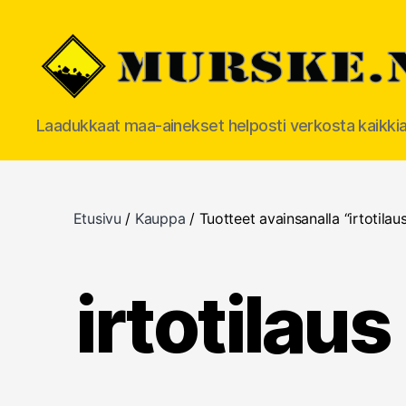
MURSKE.NET
Laadukkaat maa-ainekset helposti verkosta kaikki
Etusivu
/
Kauppa
/ Tuotteet avainsanalla “irtotilau
irtotilau