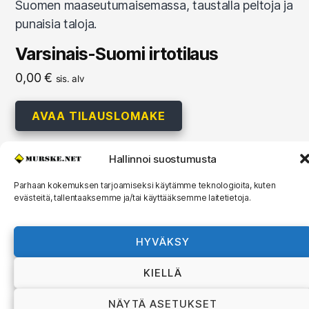
Varsinais-Suomi irtotilaus
0,00
€
sis. alv
AVAA TILAUSLOMAKE
Hallinnoi suostumusta
Parhaan kokemuksen tarjoamiseksi käytämme teknologioita, kuten
© 2026
MURSKE.NET
Ylös
↑
evästeitä, tallentaaksemme ja/tai käyttääksemme laitetietoja.
Murske.net Suomi Oy:n toimitusehdot ja
rekisteriseloste
HYVÄKSY
KIELLÄ
NÄYTÄ ASETUKSET