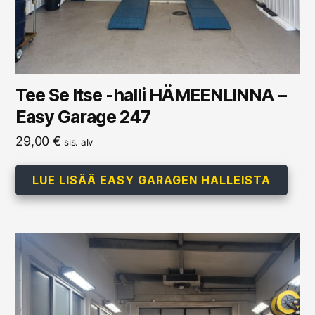
Tee Se Itse -halli HÄMEENLINNA –
Easy Garage 247
29,00
€
sis. alv
LUE LISÄÄ EASY GARAGEN HALLEISTA