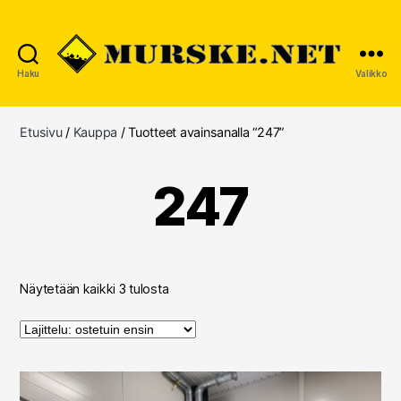
Haku
Valikko
MURSKE.NET
Etusivu
/
Kauppa
/ Tuotteet avainsanalla “247”
247
Suosituimmat
Näytetään kaikki 3 tulosta
ensin