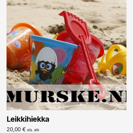
Leikkihiekka
20,00
€
sis. alv